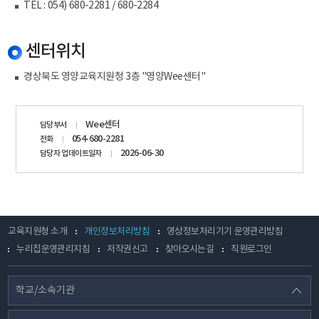
TEL : 054) 680-2281 / 680-2284
센터위치
경상북도 영양교육지원청 3층 "영양Wee센터"
담당자
Wee센터
담당부서
정보
054-680-2281
전화
2026-06-30
담당자 업데이트일자
교육지원청 소개
개인정보처리방침
영상정보처리기기 운영관리방침
누리집운영관리지침
저작권신고
찾아오시는길
직원로그인
학교/소속기관