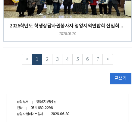
2026학년도 학생상담자원봉사자 영양지역연합회 신입회원 환영회 개최
2026.05.20
<
1
2
3
4
5
6
7
>
글쓰기
담당자
행정지원담당
담당부서
정보
054-680-2298
전화
2026-06-30
담당자 업데이트일자