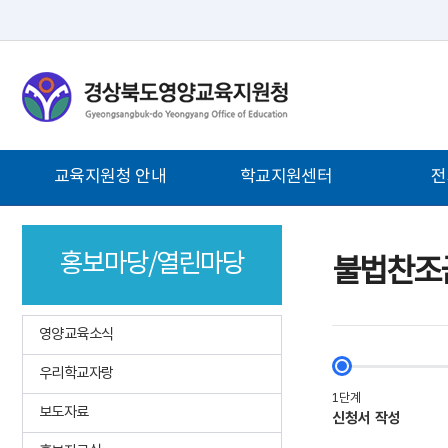
메
인
메
뉴
바
로
가
주
교육지원청 안내
학교지원센터
전
기
메
뉴
열린교육장실
학교지원센터 소개
민원처리안
홍보마당/열린마당
연혁
학교행사일정표
민원업무담
불법찬조
영양교육소개
학교 캠페인 물품대여
영양교육신
지원청안내
통합 현장지원 신청
학원/교습소
영양교육소식
학교안내
학교인력 채용 지원
교육환경보
우리학교자랑
청사배치도
교육활동 지원
행정서비스
영양교육홍보캐릭터
교육지원 자료실
안전신고
보도자료
심벌마크
미래교육지구
온라인 행정