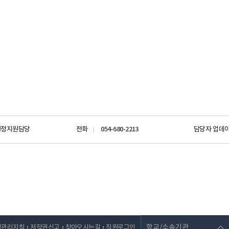
행정지원담당
전화
054-680-2213
담당자 업데
학교/소속기관
영관리지침
저작권신고
찾아오시는길
직원로그인