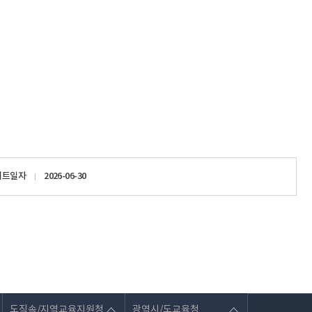
이트일자
2026-06-30
도직속/지역교육지원청
광역시/도교육청