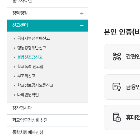
홍보자료실
찾아오시는길
(구)수업 지원 강사 운영
선수고충처
청렴행정
(신)수업 지원 강사 운영
학교 시설공
고센터
학생맞춤통합지원센터
신고센터
유치원 비리
공직자부정부패신고
행동강령위반신고
불법찬조금신고
학교폭력 신고함
부조리신고
학교정보공시오류신고
나의민원확인
칭찬합시다
학교업무정상화추진
통학차량배차신청