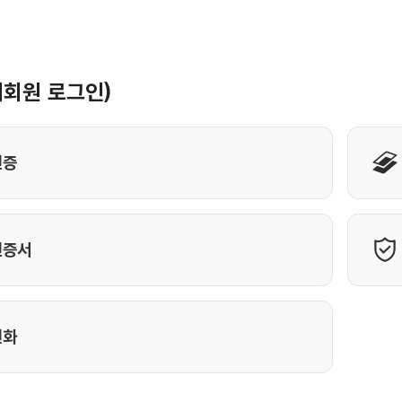
리센터
통학차량배차신청
사 임금체불 신
창의체험자원지도
 신고센터