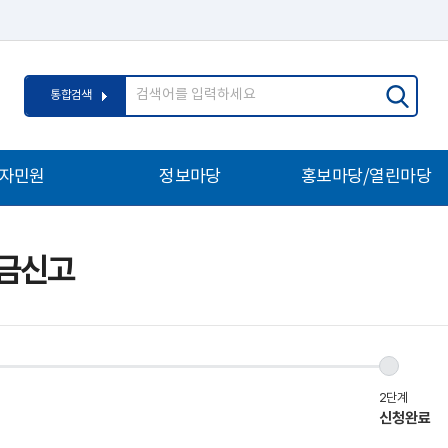
통
검
통합검색
합
색
검
어
색
입
자민원
정보마당
홍보마당/열린마당
력
내
공지사항
영양교육소식
당자
인사발령
우리학교자랑
금신고
문고
채용정보
보도자료
/개인과외 민원
폐교활용안내
홍보자료실
호구역
교직원연립관사
청렴행정
헌장
경북교육통계연보
신고센터
업무자료실
칭찬합시다
심판
학교급식정보
학교업무정상화추진