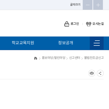
글자크기
로그인
오시는길
학교교육지원
정보공개
사이트
맵 바로
가기
영재교육원
정보공개
홍보마당/열린마당
신고센터
불법찬조금신고
특수교육지원센터
공공데이터개방
Wee센터
재정공개
해달뫼문화예술체험장
입찰정보공개
반딧불이 문학교실
학교알리미
창의체험자원지도
유치원알리미
테크센터