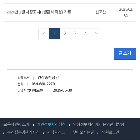
2026.02.
2026년 2월 시장조사(3월급식 적용) 자료
신고산
09
<
1
2
3
4
>
글쓰기
담당자
건강증진담당
담당부서
정보
054-680-2270
전화
2026-06-30
담당자 업데이트일자
교육지원청 소개
개인정보처리방침
영상정보처리기기 운영관리방침
누리집운영관리지침
저작권신고
찾아오시는길
직원로그인