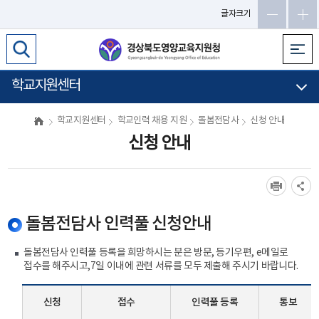
메
글자크기
인
메
뉴
바
학교지원센터
로
가
학교지원센터
학교인력 채용 지원
돌봄전담사
신청 안내
기
신청 안내
돌봄전담사 인력풀 신청안내
돌봄전담사 인력풀 등록을 희망하시는 분은 방문, 등기우편, e메일로
접수를 해주시고,7일 이내에 관련 서류를 모두 제출해 주시기 바랍니다.
신청
접수
인력풀 등록
통보