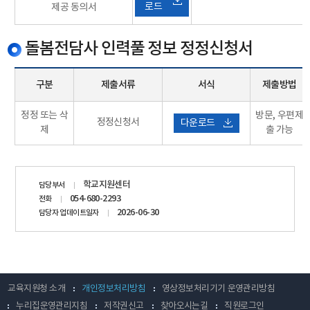
로드
제공 동의서
돌봄전담사 인력풀 정보 정정신청서
구분
제출서류
서식
제출방법
정정 또는 삭
방문, 우편제
정정신청서
다운로드
제
출 가능
담당자
학교지원센터
담당부서
정보
054-680-2293
전화
2026-06-30
담당자 업데이트일자
교육지원청 소개
개인정보처리방침
영상정보처리기기 운영관리방침
누리집운영관리지침
저작권신고
찾아오시는길
직원로그인