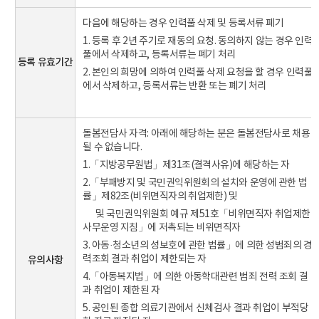
다음에 해당하는 경우 인력풀 삭제 및 등록서류 폐기
1. 등록 후 2년 주기로 재동의 요청. 동의하지 않는 경우 인력
풀에서 삭제하고, 등록서류는 폐기 처리
등록 유효기간
2. 본인의 희망에 의하여 인력풀 삭제 요청을 할 경우 인력풀
에서 삭제하고, 등록서류는 반환 또는 폐기 처리
돌봄전담사 자격: 아래에 해당하는 분은 돌봄전담사로 채용
될 수 없습니다.
1.「지방공무원법」제31조(결격사유)에 해당하는 자
2.「부패방지 및 국민권익위원회의 설치와 운영에 관한 법
률」제82조(비위면직자의 취업제한) 및
및 국민권익위원회 예규 제51호「비위면직자 취업제한
사무운영 지침」에 저촉되는 비위면직자
3. 아동·청소년의 성보호에 관한 법률」에 의한 성범죄의 경
력조회 결과 취업이 제한되는 자
유의사항
4.「아동복지법」에 의한 아동학대관련 범죄 전력 조회 결
과 취업이 제한된 자
5. 공인된 종합 의료기관에서 신체검사 결과 취업이 부적당