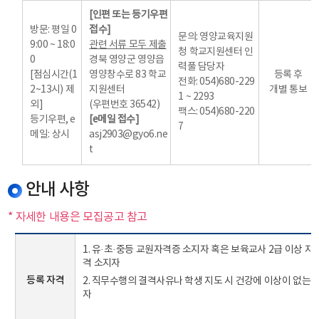
[인편 또는 등기우편
방문: 평일 0
접수]
문의: 영양교육지원
9:00 ~ 18:0
관련 서류 모두 제출
청 학교지원센터 인
0
경북 영양군 영양읍
력풀 담당자
[점심시간(1
영양창수로 83 학교
등록 후
전화: 054)680-229
2~13시) 제
지원센터
개별 통보
1 ~ 2293
외]
(우편번호 36542)
팩스: 054)680-220
등기우편, e
[e메일 접수]
7
메일
: 상시
asj2903@gyo6.ne
t
안내 사항
* 자세한 내용은 모집공고 참고
1. 유·초·중등 교원자격증 소지자 혹은 보육교사 2급 이상 자
격 소지자
등록 자격
2. 직무수행의 결격사유나 학생 지도 시 건강에 이상이 없는
자