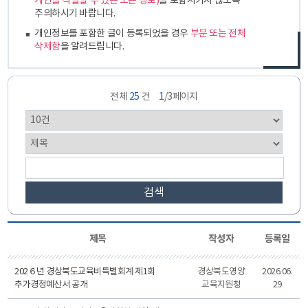
개인을 식별할 수 있는 모든 정보)
를 포함시키지 않도록
주의하시기 바랍니다.
개인정보를 포함한 글이 등록되었을 경우
부분 또는 전체
삭제함
을 알려드립니다.
전체
25
건
1
/3페이지
검색
제목
작성자
등록일
202６년 경상북도교육비특별회계 제1회
경상북도영양
2026.06.
추가경정예산서 공개
교육지원청
29