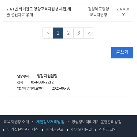
2021년 회계연도 영양교육지원청 세입,세
경상북도영양
2024.07.
출 결산자료 공개
교육지원청
09
<
1
2
3
>
글쓰기
담당자
행정지원담당
담당부서
정보
054-680-2212
전화
2026-06-30
담당자 업데이트일자
교육지원청 소개
개인정보처리방침
영상정보처리기기 운영관리방침
누리집운영관리지침
저작권신고
찾아오시는길
직원로그인