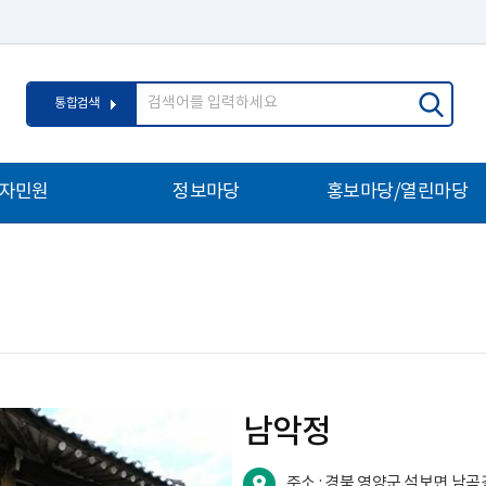
통
검
통합검색
합
색
검
어
색
입
자민원
정보마당
홍보마당/열린마당
력
내
공지사항
영양교육소식
당자
인사발령
우리학교자랑
문고
채용정보
보도자료
/개인과외 민원
폐교활용안내
홍보자료실
호구역
교직원연립관사
청렴행정
헌장
경북교육통계연보
신고센터
남악정
업무자료실
칭찬합시다
심판
학교급식정보
학교업무정상화추진
주소 :
경북 영양군 석보면 남곡길 