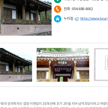
리센터
통학차량배차신청
전화 :
054-680-6062
사 임금체불 신
창의체험자원지도
누리집 :
http://www.tour.
 신고센터
 때의 성리학자인 갈암 이현일이 1676년에 초가 2칸을 지어 남악초당이라고 하였