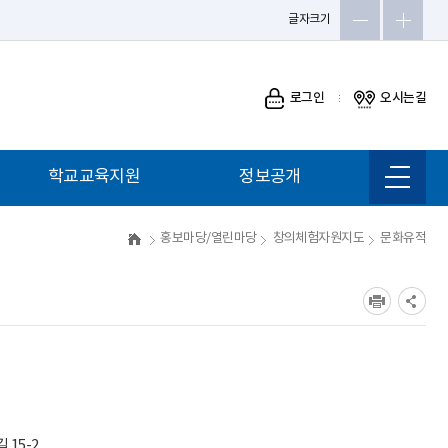
글자크기
로그인
오시는길
학교교육지원
정보공개
사이트
맵 바로
가기
영재교육원
정보공개
홍보마당/열린마당
창의체험자원지도
문화유적
특수교육지원센터
공공데이터개방
Wee센터
재정공개
해달뫼문화예술체험장
입찰정보공개
반딧불이 문학교실
학교알리미
창의체험자원지도
유치원알리미
테크센터
15-2