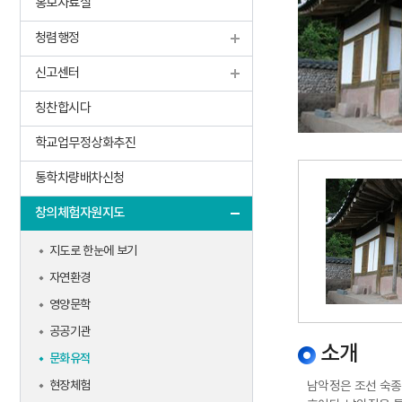
홍보자료실
찾아오시는길
(구)수업 지원 강사 운영
선수고충처
청렴행정
(신)수업 지원 강사 운영
학교 시설공
고센터
학생맞춤통합지원센터
신고센터
유치원 비리
칭찬합시다
학교업무정상화추진
통학차량배차신청
창의체험자원지도
지도로 한눈에 보기
자연환경
영양문학
공공기관
소개
문화유적
현장체험
남악정은 조선 숙종