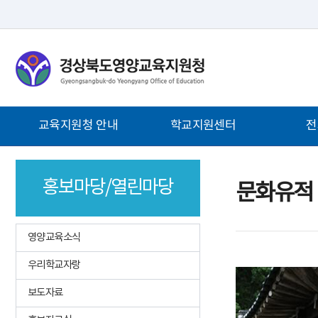
메
인
메
뉴
바
로
가
주
교육지원청 안내
학교지원센터
전
기
메
뉴
열린교육장실
학교지원센터 소개
민원처리안
홍보마당/열린마당
연혁
학교행사일정표
민원업무담
문화유적
영양교육소개
학교 캠페인 물품대여
영양교육신
지원청안내
통합 현장지원 신청
학원/교습소
영양교육소식
학교안내
학교인력 채용 지원
교육환경보
우리학교자랑
청사배치도
교육활동 지원
행정서비스
영양교육홍보캐릭터
교육지원 자료실
안전신고
보도자료
심벌마크
미래교육지구
온라인 행정