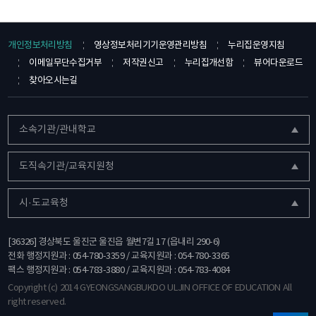
개인정보처리방침
영상정보처리기기운영관리방침
누리집운영지침
이메일무단수집거부
저작권신고
누리집개선함
뷰어다운로드
찾아오시는길
소속기관/관내학교
도직속기관/교육지원청
시·도교육청
[36326] 경상북도 울진군 울진읍 월변7길 17 (읍내리 290-6)
전화 행정지원과 : 054-780-3359 / 교육지원과 : 054-780-3365
팩스 행정지원과 : 054-783-3880 / 교육지원과 : 054-783-4084
Copyright (c) 2014 GYEONGSANGBUKDO ULJIN OFFICE OF EDUCATION All
right reserved.