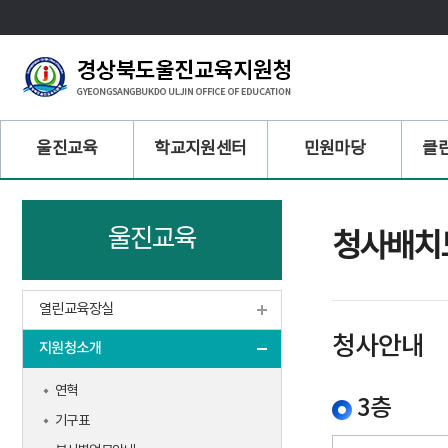
주
울진교육
학교지원센터
민원마당
클
메
뉴
울진교육
청사배치
열린교육장실
청사안내
지원청소개
연혁
3층
기구표