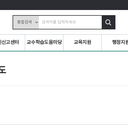
검
색
어
입
린신고센터
교수학습도움마당
교육지원
행정지
력
도