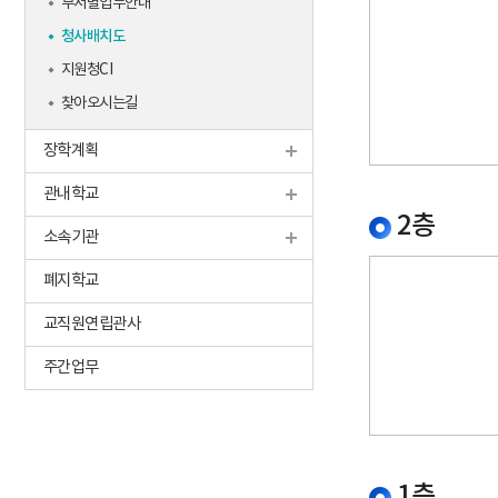
부서별업무안내
청사배치도
지원청CI
찾아오시는길
장학계획
관내학교
2층
소속기관
폐지학교
교직원연립관사
주간업무
1층