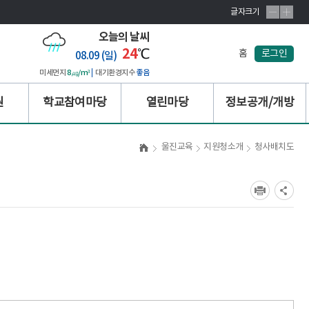
글자크기
오늘의 날씨
24
℃
홈
로그인
08.09 (일)
미세먼지
8㎍/m³
대기환경지수
좋음
원
학교참여마당
열린마당
정보공개/개방
울진교육
지원청소개
청사배치도