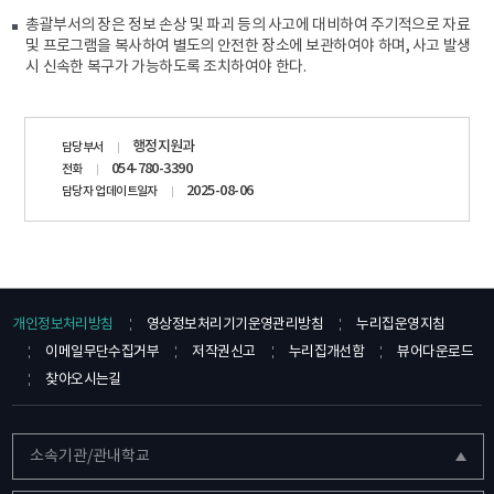
총괄부서의 장은 정보 손상 및 파괴 등의 사고에 대비하여 주기적으로 자료
및 프로그램을 복사하여 별도의 안전한 장소에 보관하여야 하며, 사고 발생
시 신속한 복구가 가능하도록 조치하여야 한다.
담당자
행정지원과
담당부서
정보
054-780-3390
전화
2025-08-06
담당자 업데이트일자
개인정보처리방침
영상정보처리기기운영관리방침
누리집운영지침
이메일무단수집거부
저작권신고
누리집개선함
뷰어다운로드
찾아오시는길
소속기관/관내학교