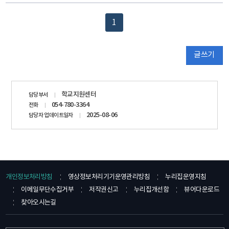
1
글쓰기
담당자
학교지원센터
담당부서
정보
054-780-3364
전화
2025-08-06
담당자 업데이트일자
개인정보처리방침
영상정보처리기기운영관리방침
누리집운영지침
이메일무단수집거부
저작권신고
누리집개선함
뷰어다운로드
찾아오시는길