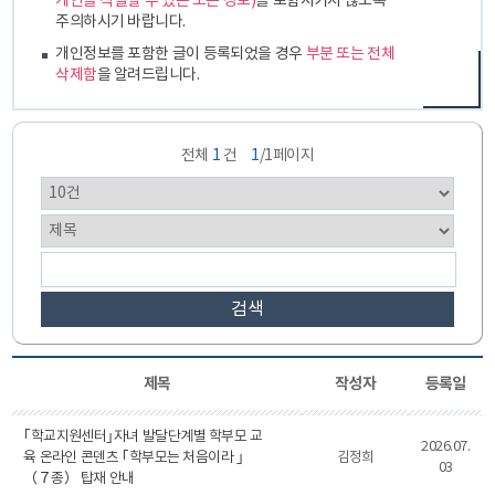
개인을 식별할 수 있는 모든 정보)
를 포함시키지 않도록
주의하시기 바랍니다.
개인정보를 포함한 글이 등록되었을 경우
부분 또는 전체
삭제함
을 알려드립니다.
전체
1
건
1
/1페이지
검색
제목
작성자
등록일
｢학교지원센터｣자녀 발달단계별 학부모 교
2026.07.
육 온라인 콘덴츠 ｢학부모는 처음이라 ｣
김정희
03
（７종） 탑재 안내