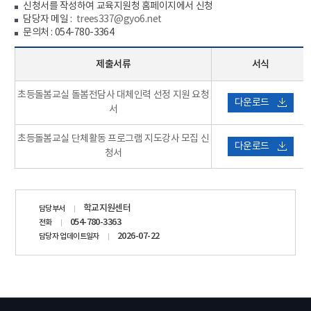
신청서를 작성하여 교육지원청 홈페이지에서 신청
담당자 메일 :
trees337@gyo6.net
문의처 : 054-780-3364
제출서류
서식
초등돌봄교실 돌봄전담사 대체인력 선정 지원 요청
다운로드
서
초등돌봄교실 단체활동 프로그램 지도강사 모집 신
다운로드
청서
담당자
학교지원센터
담당부서
정보
054-780-3363
전화
2026-07-22
담당자 업데이트일자