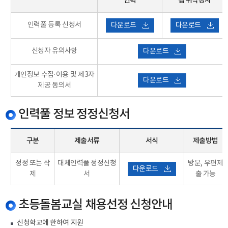
인력
램 위탁강사
인력풀 등록 신청서
다운로드
다운로드
신청자 유의사항
다운로드
개인정보 수집·이용 및 제3자
다운로드
제공 동의서
인력풀 정보 정정신청서
구분
제출서류
서식
제출방법
정정 또는 삭
대체인력풀 정정신청
방문, 우편제
다운로드
제
서
출 가능
초등돌봄교실 채용선정 신청안내
신청학교에 한하여 지원