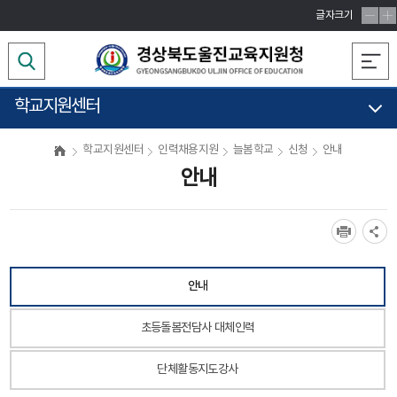
글자크기
학교지원센터
학교지원센터
인력채용지원
늘봄학교
신청
안내
안내
안내
초등돌봄전담사 대체인력
단체활동지도강사