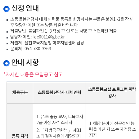
신청 안내
초등 돌봄전담사 대체 인력풀 등록을 희망하시는 분들은 붙임1~3을 작성
후
담당자 메일 또는 방문 제출
바랍니다.
제출방법 : 붙임파일 1~3 작성 후 인 또는 서명 후 스캔파일 제출
담당자 메일 :
lee0011@gbe.kr
제출처 : 울진교육지원청 학교지원센터 담당
문의처 : 054-780-3363
안내 사항
*자세한 내용은 모집공고 참고
초등돌봄교실 프로그램 위탁
채용구분
초등돌봄전담사 대체인력
강사
1. 유.초.중등 교사, 보육교사
2급 이상 자격 소지자
1. 해당 분야에 전문적인 능
력을 가진 자 또는 자격증 소
2. 「지방공무원법」 제31
지자
등록 자격
조의 결격사유에 해당되지