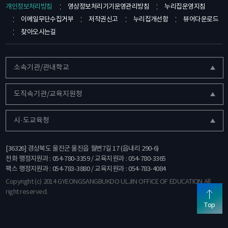
개인정보처리방침
영상정보처리기기운영관리방침
누리집운영지침
이메일무단수집거부
저작권신고
누리집개선함
뷰어다운로드
찾아오시는길
소속기관/관내학교
도직속기관/교육지원청
시·도교육청
[36326] 경상북도 울진군 울진읍 월변7길 17 (읍내리 290-6)
전화 행정지원과 : 054-780-3359 / 교육지원과 : 054-780-3365
팩스 행정지원과 : 054-783-3880 / 교육지원과 : 054-783-4084
Copyright (c) 2014 GYEONGSANGBUKDO ULJIN OFFICE OF EDUCATION All
right reserved.
Top