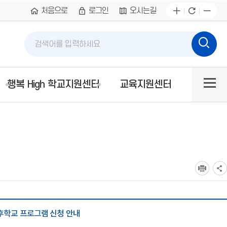
처음으로
로그인
오시는길
통합검색
검
검
색
색
어
사이
입
행복 High 학교지원센터
교육지원센터
력
트맵
후학교 프로그램 신청 안내