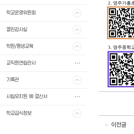
2.
영주가흥
학교운영위원회
열린감사실
학원/평생교육
3.
영주중학
교직원연립관사
기록관
사립유치원 예·결산서
학교급식정보
이전글