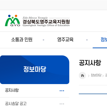
주
소통과 민원
영주교육
정
메
뉴
공지사항
정보마당
정보마당
공지사항
공시송달 공고