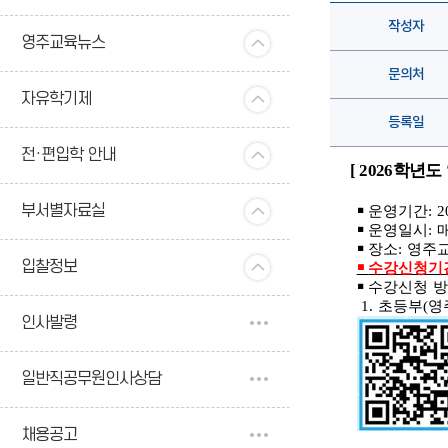
작성자
영주교육뉴스
문의처
자유학기제
등록일
전·편입학 안내
[ 2026
학년도
부서별자료실
￭
운영기간
: 2
￭
운영일시
:
￭
장소
:
영주교
입찰정보
￭
수강신청기
￭
수강신청 
1.
초등부
(
영
인사발령
일반직공무원인사상담
채용공고