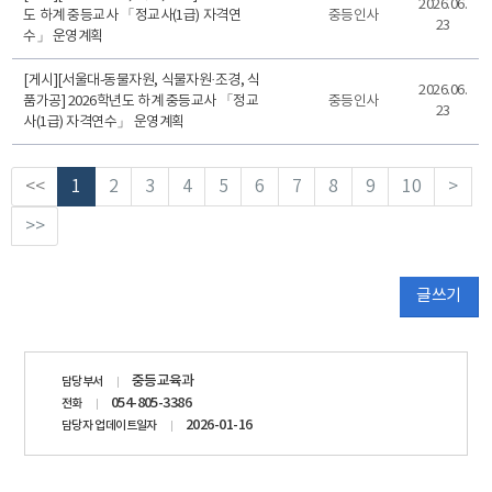
2026.06.
도 하계 중등교사 「정교사(1급) 자격연
중등인사
23
수」 운영계획
[게시][서울대-동물자원, 식물자원·조경, 식
2026.06.
품가공] 2026학년도 하계 중등교사 「정교
중등인사
23
사(1급) 자격연수」 운영계획
<<
1
2
3
4
5
6
7
8
9
10
>
>>
글쓰기
담당자
중등교육과
담당부서
정보
054-805-3386
전화
2026-01-16
담당자 업데이트일자