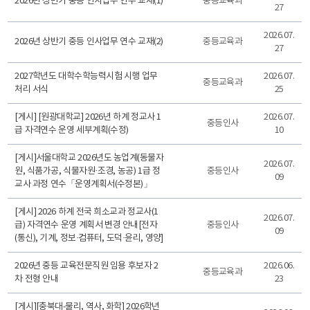
2026년 상반기 중등 인사업무 연수 교재(1)
중등교육과
27
2026.07.
2026년 상반기 중등 인사업무 연수 교재(2)
중등교육과
27
2027학년도 대학수학능력시험 시행 업무
2026.07.
중등교육과
처리 서식
25
[게시] [원광대학교] 2026년 하계 정교사 1
2026.07.
중등인사
급 자격연수 운영 세부계획(수정)
10
[게시]서울대학교 2026년도 농업계(동물자
2026.07.
원, 식품가공, 식물자원·조경, 농공) 1급 정
중등인사
09
교사 과정 연수「운영계획서(수정본)」
[게시] 2026 하계 전국 희소교과 정교사(1
2026.07.
급) 자격연수 운영 계획서 변경 안내[전자
중등인사
09
(통신), 기계, 정보·컴퓨터, 도덕·윤리, 영양]
2026년 중등 교육전문직원 임용 후보자 2
2026.06.
중등교육과
차 전형 안내
23
[게시][충북대-물리, 역사, 화학] 2026학년