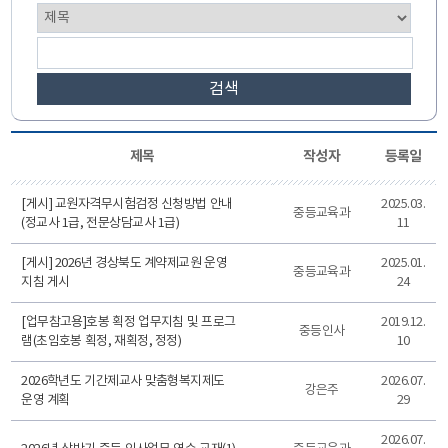
검색
제목
작성자
등록일
[게시] 교원자격무시험검정 신청방법 안내
2025.03.
중등교육과
(정교사 1급, 전문상담교사 1급)
11
[게시] 2026년 경상북도 계약제교원 운영
2025.01.
중등교육과
지침 게시
24
[업무참고용]호봉 획정 업무지침 및 프로그
2019.12.
중등인사
램(초임호봉 획정, 재획정, 정정)
10
2026학년도 기간제교사 맞춤형복지제도
2026.07.
강은주
운영 계획
29
2026.07.