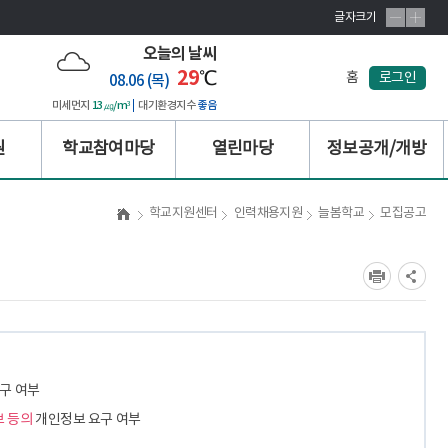
글자크기
오늘의 날씨
29
℃
홈
로그인
08.06 (목)
미세먼지
13㎍/m³
대기환경지수
좋음
원
학교참여마당
열린마당
정보공개/개방
학교지원센터
인력채용지원
늘봄학교
모집공고
구 여부
보 등의
개인정보 요구 여부