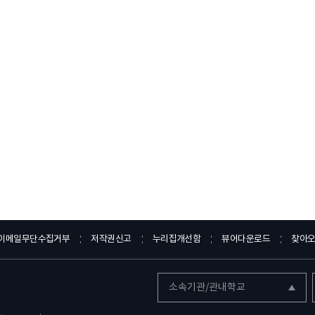
이메일무단수집거부
저작권신고
누리집개선함
뷰어다운로드
찾아
소속기관/관내학교