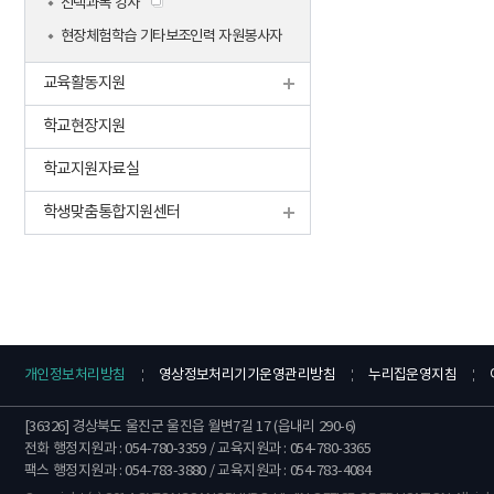
선택과목 강사
현장체험학습 기타보조인력 자원봉사자
교육활동지원
학교현장지원
학교지원자료실
학생맞춤통합지원센터
개인정보처리방침
영상정보처리기기운영관리방침
누리집운영지침
[36326] 경상북도 울진군 울진읍 월변7길 17 (읍내리 290-6)
전화 행정지원과 : 054-780-3359 / 교육지원과 : 054-780-3365
팩스 행정지원과 : 054-783-3880 / 교육지원과 : 054-783-4084