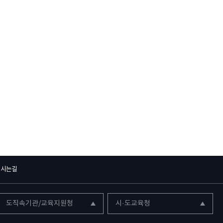
오시는길
도직속기관/교육지원청
시·도교육청