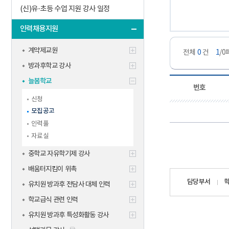
(신)유·초등 수업 지원 강사 일정
인력채용지원
계약제교원
전체
0
건
1
/
방과후학교 강사
늘봄학교
번호
신청
모집공고
인력풀
자료실
중학교 자유학기제 강사
배움터지킴이 위촉
담당자
담당부서
유치원 방과후 전담사 대체 인력
정보
학교급식 관련 인력
유치원 방과후 특성화활동 강사