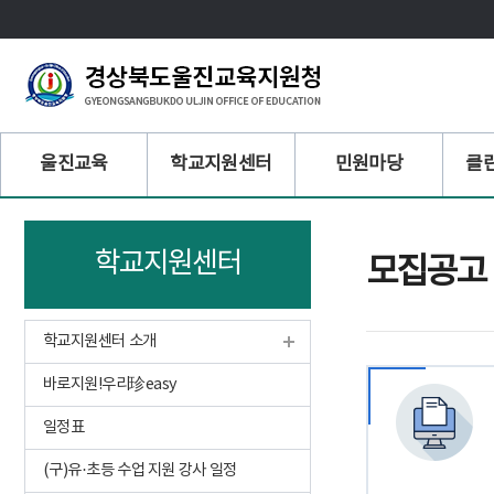
주
울진교육
학교지원센터
민원마당
클
메
뉴
학교지원센터
모집공고
학교지원센터 소개
바로지원!우리珍easy
일정표
(구)유·초등 수업 지원 강사 일정