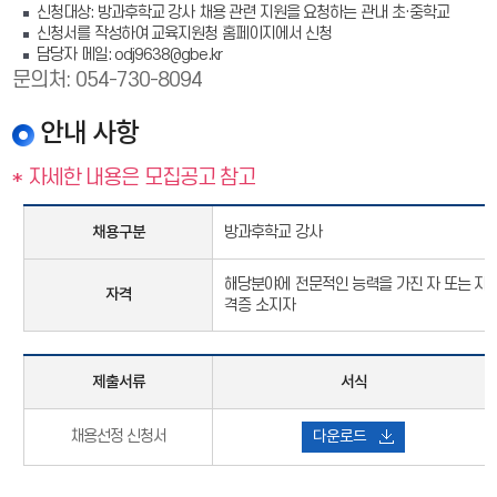
신청대상: 방과후학교 강사 채용 관련 지원을 요청하는 관내 초·중학교
신청서를 작성하여 교육지원청 홈페이지에서 신청
담당자 메일: odj9638@gbe.kr
문의처: 054-730-8094
안내 사항
* 자세한 내용은 모집공고 참고
채용구분
방과후학교 강사
해당분야에 전문적인 능력을 가진 자 또는 자
자격
격증 소지자
제출서류
서식
채용선정 신청서
다운로드