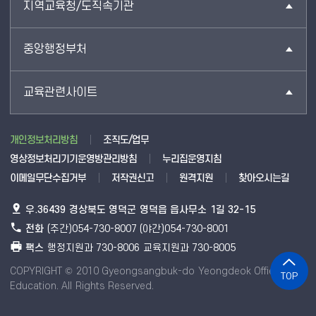
지역교육청/도직속기관
중앙행정부처
교육관련사이트
개인정보처리방침
조직도/업무
영상정보처리기기운영방관리방침
누리집운영지침
이메일무단수집거부
저작권신고
원격지원
찾아오시는길
우.36439 경상북도 영덕군 영덕읍 읍사무소 1길 32-15
전화
(주간)054-730-8007 (야간)054-730-8001
팩스
행정지원과 730-8006 교육지원과 730-8005
COPYRIGHT © 2010 Gyeongsangbuk-do Yeongdeok Office of
TOP
Education. All Rights Reserved.