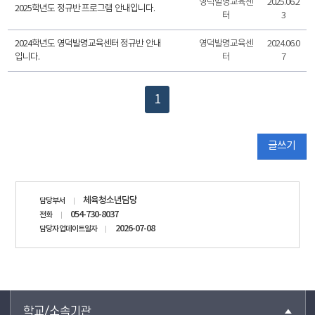
영덕발명교육센
2025.06.2
2025학년도 정규반 프로그램 안내입니다.
터
3
2024학년도 영덕발명교육센터 정규반 안내
영덕발명교육센
2024.06.0
입니다.
터
7
1
글쓰기
담당자
체육청소년담당
담당부서
정보
054-730-8037
전화
2026-07-08
담당자 업데이트일자
학교/소속기관