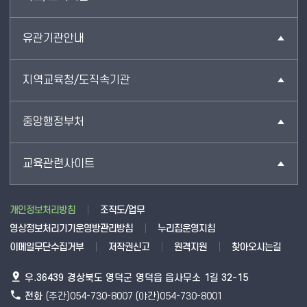
유관기관안내
지역교육청/도직속기관
중앙행정부처
교육관련사이트
개인정보처리방침
조직도/업무
영상정보처리기기운영방관리방침
누리집운영지침
이메일무단수집거부
저작권신고
원격지원
찾아오시는길
우.36439 경상북도 영덕군 영덕읍 읍사무소 1길 32-15
전화
(주간)054-730-8007 (야간)054-730-8001