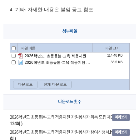
4.
기타
:
자세한 내용은 붙임 공고 참조
첨부파일
다운로드 횟수
2026학년도 초등돌봄·교육 적응지원 자원봉사자 위촉 모집 재공고.pdf
(
미리보기
124회 )
2026학년도 초등돌봄·교육 적응지원 자원봉사자 참여신청서.hwp
( 19
미리보기
회 )