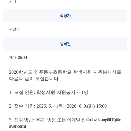
기타
작성자
권성미
등록일
2026.06.04
2026
학년도 영주동부초등학교 학생지원 자원봉사자를
다음과 같이 모집합니다
.
1.
모집 인원
: 학생지원
자원봉사자
1
명
2.
접수 기간
: 2026. 6. 4.(목
)~2026. 6. 9.(화
) 15:00
3.
접수 방법
:
우편
,
방문 또는 이메일 접수
(
lovekang0031@n
aver.com
)