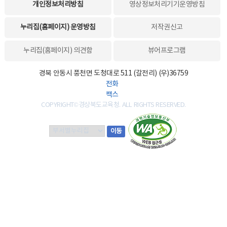
개인정보처리방침
영상정보처리기기운영방침
누리집(홈페이지) 운영방침
저작권신고
누리집(홈페이지) 의견함
뷰어프로그램
경북 안동시 풍천면 도청대로 511 (갈전리) (우)36759
전화
팩스
COPYRIGHT©경상북도교육청. ALL RIGHTS RESERVED.
부
이동
서
별
누
리
집