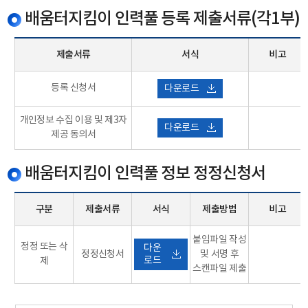
배움터지킴이 인력풀 등록 제출서류(각1부)
제출서류
서식
비고
등록 신청서
다운로드
개인정보 수집 이용 및 제3자
다운로드
제공 동의서
배움터지킴이 인력풀 정보 정정신청서
구분
제출서류
서식
제출방법
비고
붙임파일 작성
정정 또는 삭
다운
정정신청서
및 서명 후
로드
제
스캔파일 제출