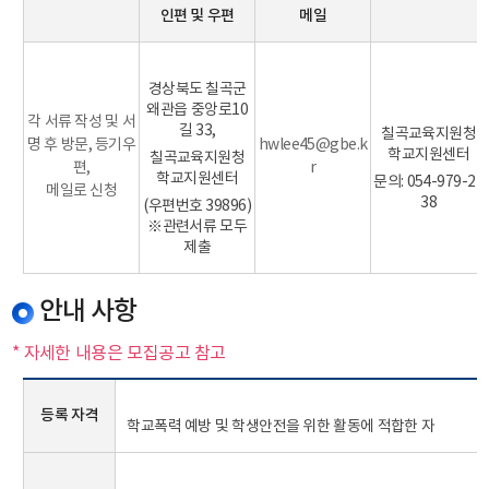
인편 및 우편
메일
경상북도 칠곡군
왜관읍 중앙로10
각 서류 작성 및 서
길 33,
칠곡교육지원청
명 후 방문, 등기우
hwlee45@gbe.k
학교지원센터
칠곡교육지원청
편,
r
학교지원센터
문의: 054-979-21
메일로 신청
38
(우편번호 39896)
※관련서류 모두
제출
안내 사항
* 자세한 내용은 모집공고 참고
등록 자격
학교폭력 예방 및 학생안전을 위한 활동에 적합한 자