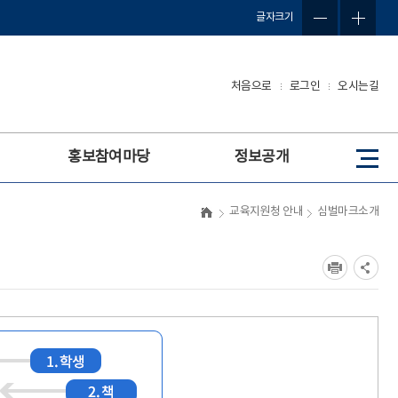
글자크기
처음으로
로그인
오시는길
홍보참여마당
정보공개
사
이
트
교육지원청 안내
심벌마크소개
맵