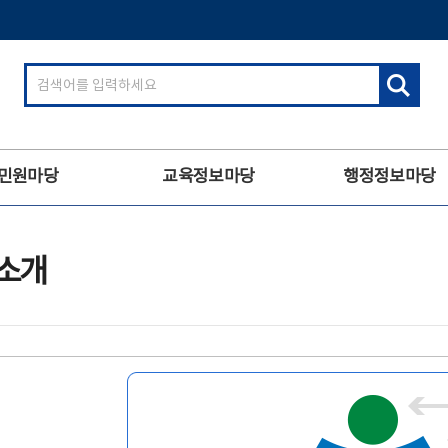
검
색
어
입
력
민원마당
교육정보마당
행정정보마당
소개