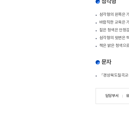
삼각형
삼각형의 왼쪽은 가
바람직한 교육은 가
짙은 청색은 안정감
삼각형의 윗변은 책
책은 밝은 청색으로
문자
『경상북도칠곡교육
담당자
담당부서
정보