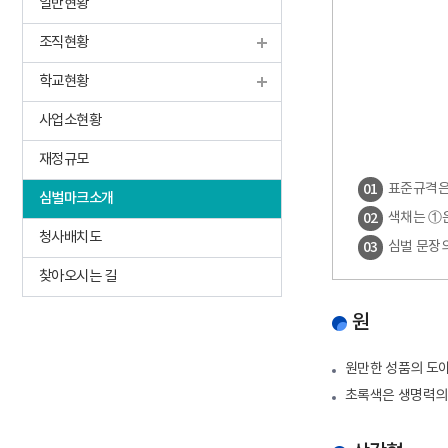
일반현황
조직현황
학교현황
사업소현황
재정규모
01
표준규격은 
심벌마크소개
02
색채는 ①
청사배치도
03
심벌 문장의
찾아오시는 길
원
원만한 성품의 도야
초록색은 생명력의 