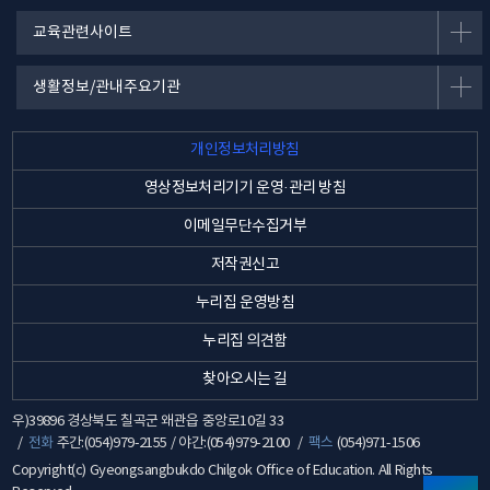
교육관련사이트
생활정보/관내주요기관
개인정보처리방침
영상정보처리기기 운영·관리 방침
이메일무단수집거부
저작권신고
누리집 운영방침
누리집 의견함
찾아오시는 길
우)39896 경상북도 칠곡군 왜관읍 중앙로10길 33
전화
주간:(054)979-2155 / 야간:(054)979-2100
팩스
(054)971-1506
Copyright(c) Gyeongsangbukdo Chilgok Office of Education. All Rights