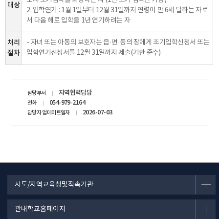
로서 조기입학을 희망하는 자 (1년 조기 입학만 가능)
대상
2. 입학연기 : 1월 1일부터 12월 31일까지 연령이 만 6세 달하는 자로
서 다음 해로 입학을 1년 연기하려는 자
처리
- 자녀 또는 아동의 보호자는 읍·면·동의 장에게 조기입학신청서 또는
절차
입학연기신청서를 12월 31일까지 제출(기한 준수)
담당자
지역협력담당
담당부서
정보
054-979-2164
전화
2026-07-03
담당자 업데이트일자
시도/지역교육청및직속기관
관내학교홈페이지