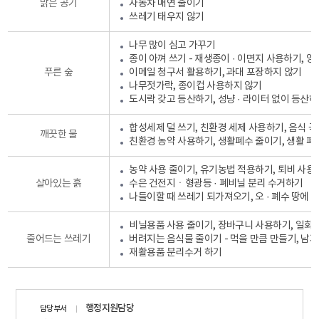
맑은 공기
자동차 매연 줄이기
쓰레기 태우지 않기
나무 많이 심고 가꾸기
종이 아껴 쓰기 - 재생종이 · 이면지 사용하기, 
푸른 숲
이메일 청구서 활용하기, 과대 포장하지 않기
나무젓가락, 종이컵 사용하지 않기
도시락 갖고 등산하기, 성냥 · 라이터 없이 등산
합성세제 덜 쓰기, 친환경 세제 사용하기, 음식 
깨끗한 물
친환경 농약 사용하기, 생활폐수 줄이기, 생활 폐
농약 사용 줄이기, 유기농법 적용하기, 퇴비 사용
살아있는 흙
수은 건전지ㆍ형광등 · 폐비닐 분리 수거하기
나들이할 때 쓰레기 되가져오기, 오 · 폐수 땅에 
비닐용품 사용 줄이기, 장바구니 사용하기, 일회
줄어드는 쓰레기
버려지는 음식물 줄이기 - 먹을 만큼 만들기, 남
재활용품 분리수거 하기
담당자
행정지원담당
담당부서
정보