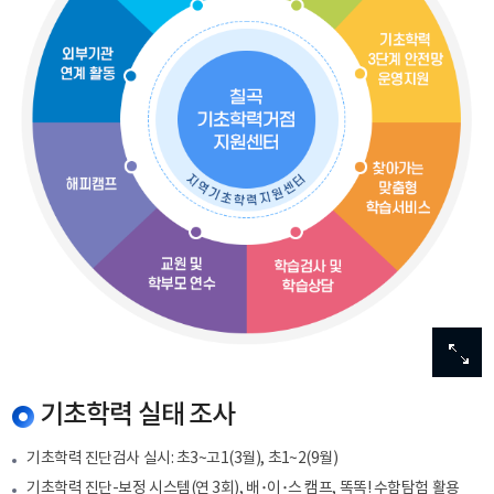
이미
이미
이미
이미
이미
확대
확대
확대
확대
확대
기초학력 실태 조사
기초학력 진단검사 실시: 초3~고1(3월), 초1~2(9월)
기초학력 진단-보정 시스템(연 3회), 배･이･스 캠프, 똑똑! 수함탐험 활용