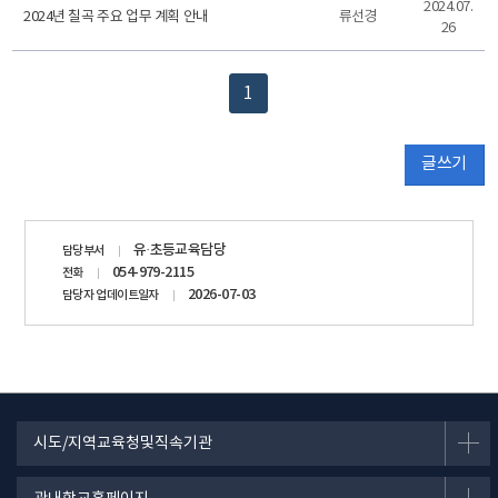
2024.07.
2024년 칠곡 주요 업무 계획 안내
류선경
26
1
글쓰기
담당자
유·초등교육담당
담당부서
정보
054-979-2115
전화
2026-07-03
담당자 업데이트일자
시도/지역교육청및직속기관