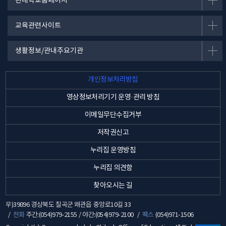
관내학교홈페이지
교육관련사이트
생활정보/관내주요기관
개인정보처리방침
영상정보처리기기 운영·관리 방침
이메일무단수집거부
저작권신고
누리집 운영방침
누리집 의견함
찾아오시는 길
우)39896 경상북도 칠곡군 왜관읍 중앙로10길 33
전화
주간:(054)979-2155 / 야간:(054)979-2100
팩스
(054)971-1506