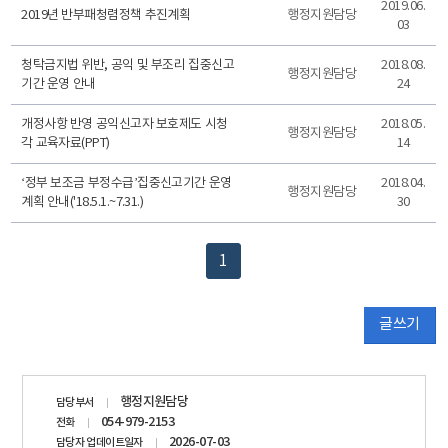
2019.06.
2019년 반부패청렴정책 추진계획
행정지원담당
03
청탁금지법 위반, 공익 및 부조리 집중신고
2018.08.
행정지원담당
기간 운영 안내
24
개정사항 반영 공익신고자 보호제도 시청
2018.05.
행정지원담당
각 교육자료(PPT)
14
‘정부 보조금 부정수급’집중신고기간 운영
2018.04.
행정지원담당
계획 안내('18.5.1.~7.31.)
30
1
글쓰기
담당자
행정지원담당
담당부서
정보
054-979-2153
전화
2026-07-03
담당자 업데이트일자