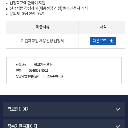
신청학교에 한하여 지원
신청서를 작성하여
[채용선정 신청]
탭에 신청서 게시
문의처 : 054-859-9521
제출서류
서식
기간제교원 채용선정 신청서
다운로드
담당자
학교지원센터
담당부서
정보
054)859-9521
전화
2024-01-02
담당자 업데이트일자
학교홈페이지
직속기관홈페이지