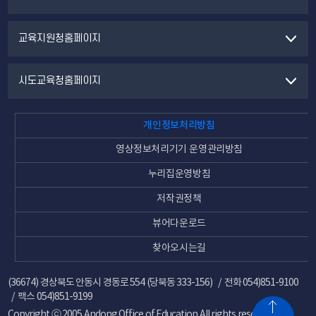
교육지원청홈페이지
시도교육청홈페이지
개인정보처리방침
영상정보처리기기 운영관리방침
누리집운영방침
저작권정책
뷰어다운로드
찾아오시는길
(36674) 경상북도 안동시 경동로 554 (당북동 333-156)
전화
054)851-9100
팩스
054)851-9199
Copyright ⓒ 2005 Andong Office of Education All rights reserved.