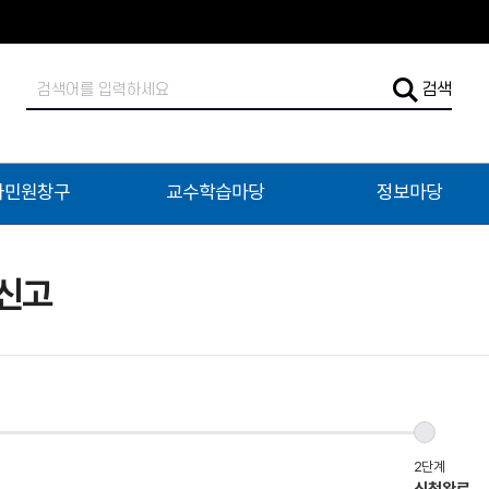
검
검색
색
어
입
력
자민원창구
교수학습마당
정보마당
신고