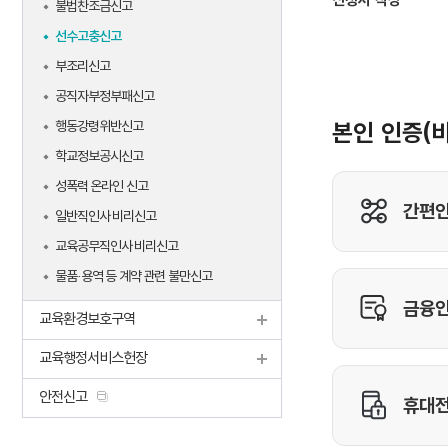
불법찬조금신고
선수고충신고
부조리신고
공직자부정부패신고
행동강령위반신고
학교정보공시신고
성폭력 온라인 신고
일반직인사 비리신고
교육공무직인사 비리신고
물품·용역 등 계약 관련 불만신고
교육환경보호구역
교육행정서비스헌장
안전신고