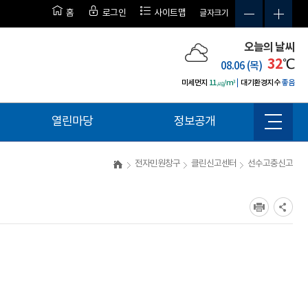
홈
로그인
사이트맵
글자크기
오늘의 날씨
32
℃
08.06 (목)
미세먼지
11㎍/m³
대기환경지수
좋음
열린마당
정보공개
사
이
트
전자민원창구
클린신고센터
선수고충신고
맵