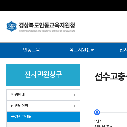
주
안동교육
학교지원센터
전
메
뉴
전자민원창구
선수고충
민원안내
e-민원신청
클린신고센터