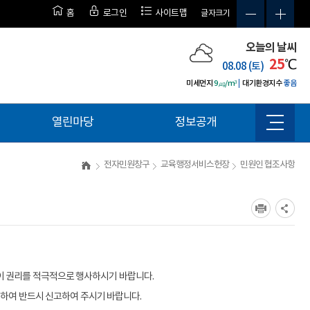
홈
로그인
사이트맵
글자크기
오늘의 날씨
25
℃
08.08 (토)
미세먼지
9㎍/m³
대기환경지수
좋음
열린마당
정보공개
사
이
트
전자민원창구
교육행정서비스헌장
민원인 협조사항
맵
이 권리를 적극적으로 행사하시기 바랍니다.
대하여 반드시 신고하여 주시기 바랍니다.