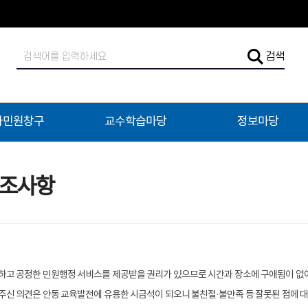
검
검색
색
어
입
력
자민원창구
교수학습마당
정보마당
협조사항
하고 공정한 민원행정 서비스를 제공받을 권리가 있으므로 시간과 장소에 구애됨이 없
주신 의견은 안동 교육발전에 유용한 시금석이 되오니 불친절·불만족 등 잘못된 점에 