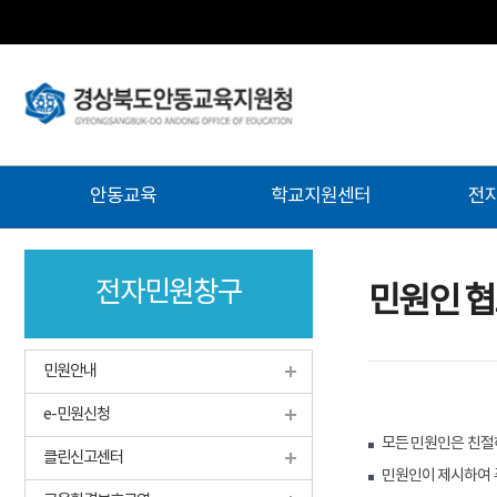
주
안동교육
학교지원센터
전
메
뉴
전자민원창구
민원인 
민원안내
e-민원신청
모든 민원인은 친절
클린신고센터
민원인이 제시하여 