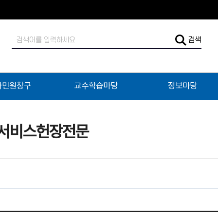
검
검색
색
어
입
력
자민원창구
교수학습마당
정보마당
서비스헌장전문