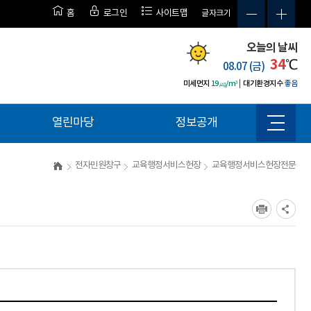
홈
로그인
사이트맵
글자크기
오늘의 날씨
34
℃
08.07 (금)
미세먼지
19㎍/m³
대기환경지수
좋음
열린마당
정보공개
사
이
트
전자민원창구
교육행정서비스헌장
교육행정서비스헌장전문
맵