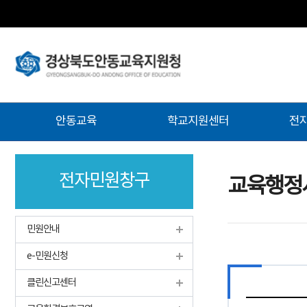
주
안동교육
학교지원센터
전
메
뉴
전자민원창구
교육행정
민원안내
e-민원신청
클린신고센터