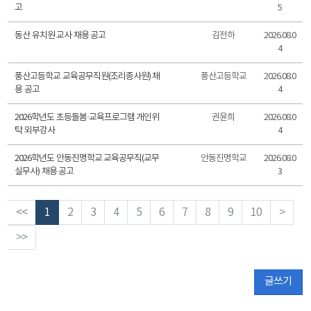
고
5
동산 유치원 교사 채용 공고
김전하
2026.08.0
4
풍산고등학교 교육공무직원(조리종사원) 채
풍산고등학교
2026.08.0
용 공고
4
2026학년도 초등돌봄·교육프로그램 개인위
권윤희
2026.08.0
탁 외부강사
4
2026학년도 안동진명학교 교육공무직(교무
안동진명학교
2026.08.0
실무사) 채용 공고
3
<<
1
2
3
4
5
6
7
8
9
10
>
>>
글쓰기