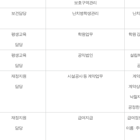
보호구역관리
보건담당
난치병학생관리
난치
평생교육
학원업무
학원 
담당
평생교육
공익법인
설립허
담당
재정지원
시설공사 등 계약업무
계약
담당
계약상
낙찰자
공정한
재정지원
급여지급
급여정
담당
이름 ·