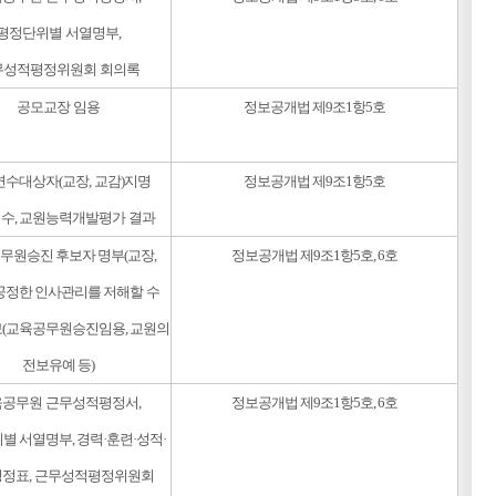
평정단위별 서열명부,
무성적평정위원회 회의록
공모교장 임용
정보공개법 제9조1항5호
수대상자(교장, 교감)지명
정보공개법 제9조1항5호
수, 교원능력개발평가 결과
무원승진 후보자 명부(교장,
정보공개법 제9조1항5호, 6호
 공정한 인사관리를 저해할 수
보(교육공무원승진임용, 교원의
전보유예 등)
공무원 근무성적평정서,
정보공개법 제9조1항5호, 6호
별 서열명부, 경력·훈련·성적·
정표, 근무성적평정위원회