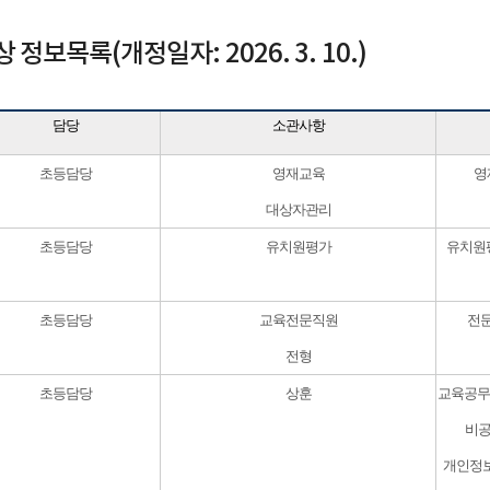
정보목록(개정일자: 2026. 3. 10.)
담당
소관사항
초등담당
영재교육
영
대상자관리
초등담당
유치원평가
유치원평
초등담당
교육전문직원
전
전형
초등담당
상훈
교육공무
비공
개인정보