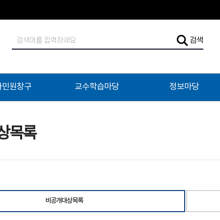
검
검색
색
어
입
력
자민원창구
교수학습마당
정보마당
상목록
비공개대상목록