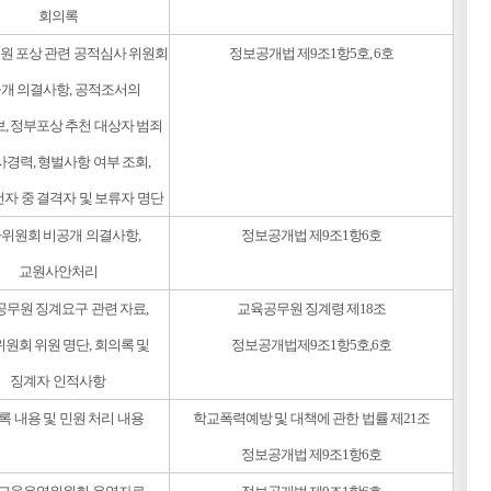
회의록
원 포상 관련 공적심사 위원회
정보공개법 제9조1항5호, 6호
개 의결사항, 공적조서의
, 정부포상 추천 대상자 범죄
사경력, 형벌사항 여부 조회,
자 중 결격자 및 보류자 명단
위원회 비공개 의결사항,
정보공개법 제9조1항6호
교원사안처리
무원 징계요구 관련 자료,
교육공무원 징계령 제18조
원회 위원 명단, 회의록 및
정보공개법제9조1항5호,6호
징계자 인적사항
록 내용 및 민원 처리 내용
학교폭력예방 및 대책에 관한 법률 제21조
정보공개법 제9조1항6호