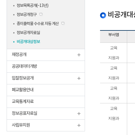
정보목록공개(~13년)
비공개대상 
정보공개청구
종이출력물 수수료 자동 계산
정보공개자료실
부서명
비공개대상정보
교육
재정공개
지원과
공공데이터개방
교육
입찰정보공개
지원과
교육
폐교활용안내
지원과
교육통계자료
교육
정보공표자료실
지원과
사립유치원