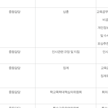
중등담당
상훈
교육공무
비공
개인정보
및 수
포상추천
중등담당
인사관련 규정 및 지침
인사
중등담당
징계
교육공
징계위
중등담당
학교폭력대책심의위원회
회의