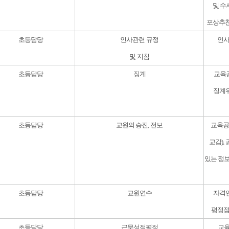
및 수
포상추천
초등담당
인사관련 규정
인사
및 지침
초등담당
징계
교육공
징계위
초등담당
교원의 승진, 전보
교육공
교감),
있는 정
초등담당
교원연수
자격연
평정점
초등담당
근무성적평정
교육