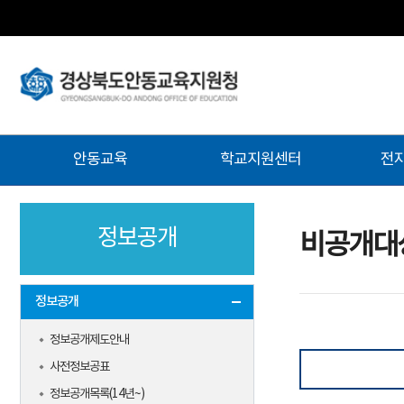
주
안동교육
학교지원센터
전
메
뉴
정보공개
비공개대
정보공개
정보공개제도안내
사전정보공표
정보공개목록(14년~)