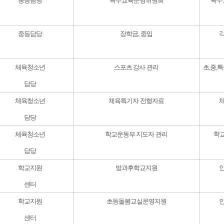
중등담당
특수교육운영위원회
특수
중등담당
장학금, 중입
체육청소년
스포츠 강사 관리
초,중,
담당
체육청소년
체육특기자 전형자료
담당
체육청소년
학교운동부 지도자 관리
학
담당
학교지원
방과후학교지원
센터
학교지원
초등돌봄교실운영지원
센터