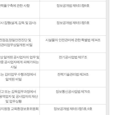
인력풀구축에 관한 사항
정보공개법 제9조1항6호
사 집행(설계, 감독 및 검사)
정보공개법 제9조1항5호
전점검,정밀안전진단 및
시설물의 안전관리에 관한 특별법 제34조
지관리업무상알게된 비밀
상 알게된 공사업자의 업무 및
전기공사업법 제37조
중 공사업자에게 피해가되는
사실
또는 감리업무 수행과정에서
전력기술관리법 제24조
알게된 비밀
신고 또는 감독업무과정에서
정보통신공사업법 제70조
용역업자 및 공사업자의 재산
및 업무상황
육지원청 교육환경보호위원회
정보공개법 제9조1항5호, 6호