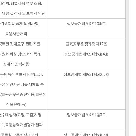
사경력, 형벌사항 여부 조회,
자 중 결격자 및 보류자 명단
위원회 비공개 의결사항,
정보공개법 제9조1항6호
교원사안처리
무원 징계요구 관련 자료,
교육공무원 징계령 제17조
원회 위원 명단, 회의록 및
정보공개법제9조1항5호,6호
징계자 인적사항
무원승진 후보자 명부(교장,
정보공개법 제9조1항5호, 6호
 공정한 인사관리를 저해할 수
보(교육공무원승진임용, 교원의
전보유예 등)
수대상자(교장, 교감)지명
정보공개법 제9조1항5호
수, 교원능력개발평가 결과
공무원 근무성적평정서,
정보공개법 제9조1항5호, 6호