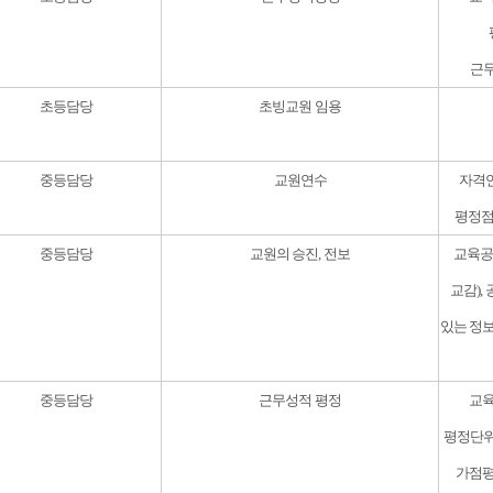
근
초등담당
초빙교원 임용
중등담당
교원연수
자격연
평정점
중등담당
교원의 승진, 전보
교육공
교감),
있는 정
중등담당
근무성적 평정
교육
평정단위
가점평