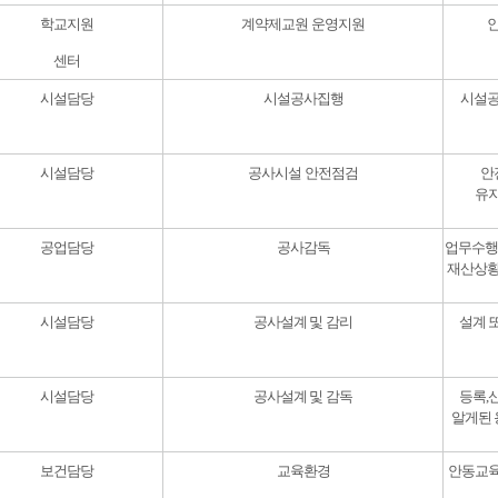
학교지원
계약제교원 운영지원
센터
시설담당
시설공사집행
시설공
시설담당
공사시설 안전점검
안
유
공업담당
공사감독
업무수행
재산상황
시설담당
공사설계 및 감리
설계 
시설담당
공사설계 및 감독
등록,
알게된 
보건담당
교육환경
안동교