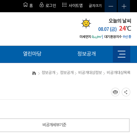
홈
로그인
사이트맵
글자크기
오늘의 날씨
24
℃
08.07 (금)
미세먼지
0㎍/m³
대기환경지수
수신중
열린마당
정보공개
사
이
트
정보공개
정보공개
비공개대상정보
비공개대상목록
맵
비공개세부기준