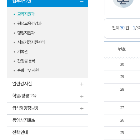
업무자료실
교육지원과
평생교육건강과
전체
30
건
1
/
행정지원과
시설거점지원센터
번호
기록관
간행물 등록
30
순회근무 지원
29
열린 감사실
28
학원/평생교육
급식영양정보방
27
동영상 자료실
26
전학 안내
25