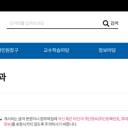
검
검색
색
어
입
력
자민원창구
교수학습마당
정보마당
과
게시되는 글의 본문이나 첨부파일에
자신 혹은 타인의 개인정보(주민등록번호, 휴대
정보)
를 포함시키지 않도록 주의하시기 바랍니다.