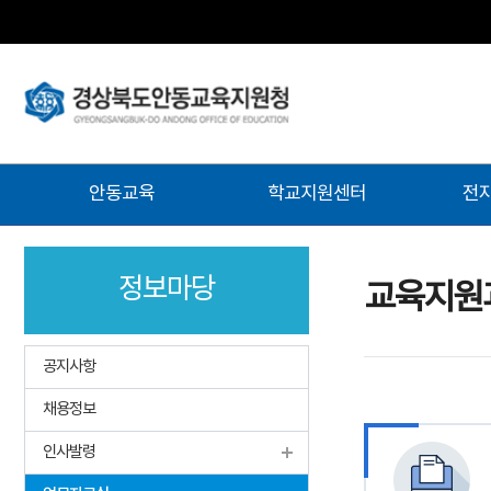
주
안동교육
학교지원센터
전
메
뉴
정보마당
교육지원
공지사항
채용정보
인사발령