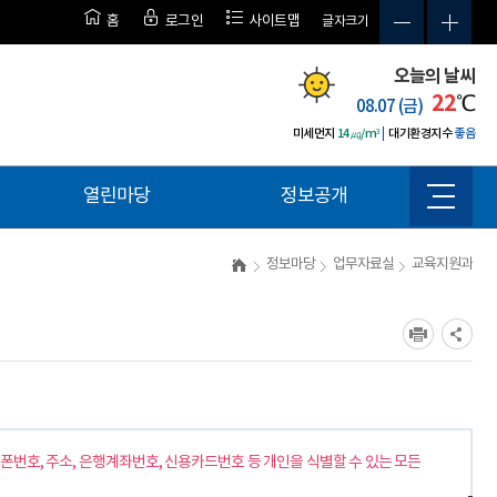
홈
로그인
사이트맵
글자크기
오늘의 날씨
22
℃
08.07 (금)
미세먼지
14㎍/m³
대기환경지수
좋음
열린마당
정보공개
사
이
트
정보마당
업무자료실
교육지원과
맵
폰번호, 주소, 은행계좌번호, 신용카드번호 등 개인을 식별할 수 있는 모든