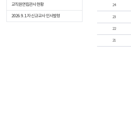
교직원연립관사 현황
24
2026. 9. 1.자 신규교사 인사발령
23
22
21