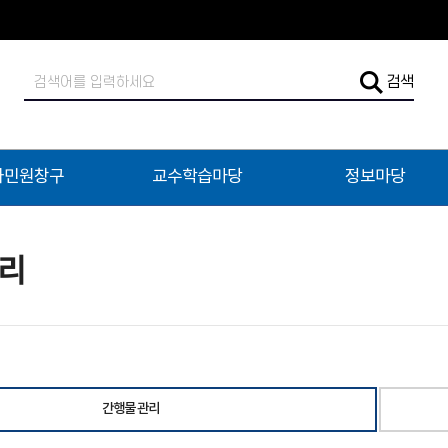
검
검색
색
어
입
력
자민원창구
교수학습마당
정보마당
관리
간행물 관리