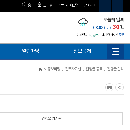
홈
로그인
사이트맵
글자크기
오늘의 날씨
30
℃
08.08 (토)
미세먼지
17㎍/m³
대기환경지수
좋음
열린마당
정보공개
사
이
트
정보마당
업무자료실
간행물 등록
간행물 관리
맵
간행물 게시판