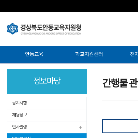
주
안동교육
학교지원센터
전
메
뉴
정보마당
간행물 
공지사항
채용정보
인사발령