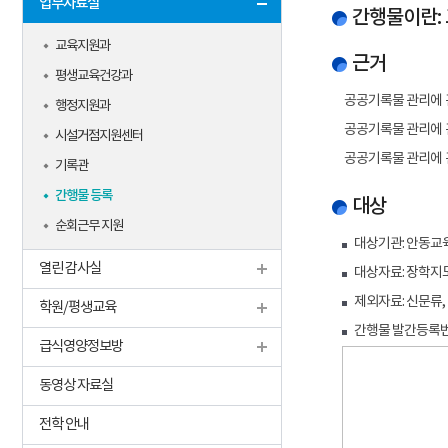
업무자료실
간행물이란:
교육지원과
근거
평생교육건강과
공공기록물 관리에 
행정지원과
공공기록물 관리에 
시설거점지원센터
공공기록물 관리에 관
기록관
간행물 등록
대상
순회근무 지원
대상기관: 안동교
열린 감사실
대상자료: 장학지
제외자료: 신문류,
학원/평생교육
간행물 발간등록번
급식영양정보방
동영상 자료실
전학 안내