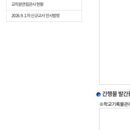
교직원연립관사 현황
2026. 9. 1.자 신규교사 인사발령
간행물 발간
※학교기록물관