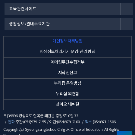
교육관련사이트
생활정보/관내주요기관
개인정보처리방침
영상정보처리기기 운영·관리 방침
이메일무단수집거부
저작권신고
누리집 운영방침
누리집 의견함
찾아오시는 길
우)39896 경상북도 칠곡군 왜관읍 중앙로10길 33
전화
주간:(054)979-2155 / 야간:(054)979-2100
팩스
(054)971-1506
Copyright(c) Gyeongsangbukdo Chilgok Office of Education. All Rights