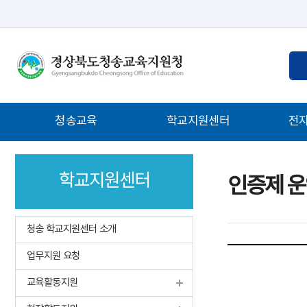
통
검
합
색
검
어
색
입
주
청송교육
학교지원센터
전
력
메
뉴
학교지원센터
인증제 운
청송 학교지원센터 소개
업무지원 요청
교육활동지원