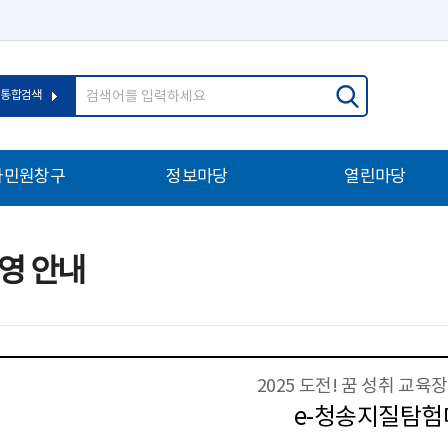
통합검색
자민원창구
정보마당
열린마당
영 안내
2025 도전! 꿈 성취 교육
e-청송지질탐험