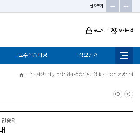
글자크기
로그인
오시는길
교수학습마당
정보공개
사이트
맵
학교지원센터
특색사업(e-청송지질탐험대)
인증제 운영 안내
장 인증제
대