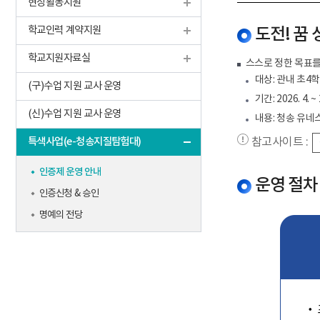
현장활동지원
학교인력 계약지원
도전! 꿈
학교지원자료실
스스로 정한 목표를
대상: 관내 초4학
(구)수업 지원 교사 운영
기간: 2026. 4. ~ 
(신)수업 지원 교사 운영
내용: 청송 유네
특색사업(e-청송지질탐험대)
참고사이트 :
인증제 운영 안내
운영 절차
인증신청 & 승인
명예의 전당