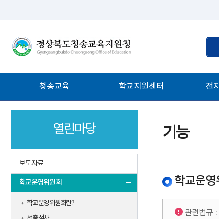
통
검
합
색
검
어
색
입
주
청송교육
학교지원센터
전
력
메
뉴
열린마당
기능
보도자료
학교운영
학교운영위원회
학교운영위원회란?
관련법규 :
선출절차