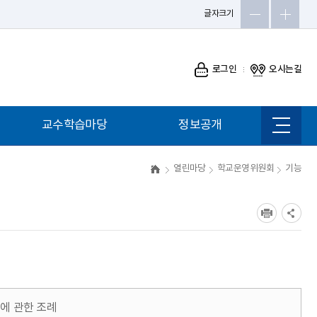
글자크기
로그인
오시는길
교수학습마당
정보공개
사이트
맵
열린마당
학교운영위원회
기능
영에 관한 조례