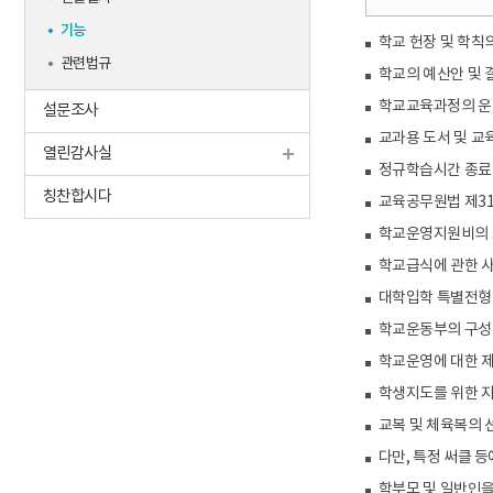
기능
학교 헌장 및 학칙
관련법규
학교의 예산안 및 
학교교육과정의 운
설문조사
교과용 도서 및 교
열린감사실
정규학습시간 종료 
칭찬합시다
교육공무원법 제31
학교운영지원비의 조
학교급식에 관한 
대학입학 특별전형 
학교운동부의 구성 
학교운영에 대한 제
학생지도를 위한 
교복 및 체육복의 
다만, 특정 써클 
학부모 및 일반인을