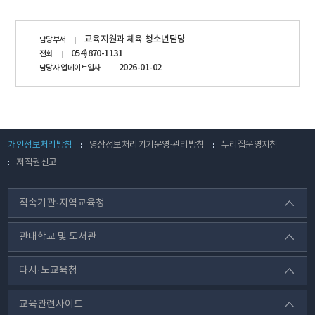
담당자
교육지원과 체육·청소년담당
담당부서
정보
054)870-1131
전화
2026-01-02
담당자 업데이트일자
개인정보처리방침
영상정보처리기기운영·관리방침
누리집운영지침
저작권신고
직속기관·지역교육청
관내학교 및 도서관
타시·도교육청
교육관련사이트