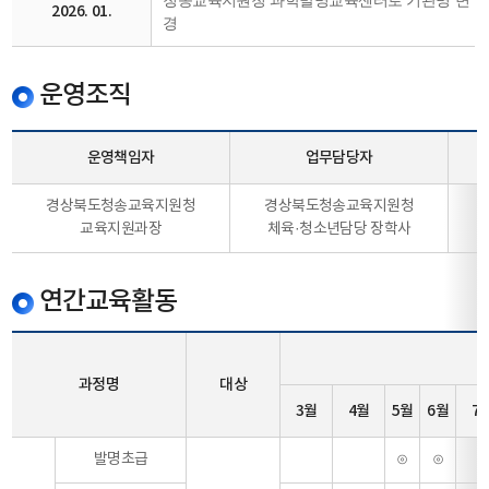
청송교육지원청 과학발명교육센터로 기관명 변
2026. 01.
경
운영조직
운영책임자
업무담당자
경상북도청송교육지원청
경상북도청송교육지원청
교육지원과장
체육·청소년담당 장학사
연간교육활동
2
과정명
대상
3월
4월
5월
6월
7
발명초급
⊙
⊙