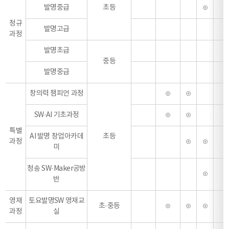
발명중급
초등
⊙
⊙
정규
발명고급
과정
발명초급
중등
발명중급
창의력 챔피언 과정
⊙
⊙
SW·AI 기초과정
⊙
⊙
특별
AI 발명 창업아카데
초등
과정
⊙
⊙
미
청송 SW·Maker공방
⊙
반
영재
토요발명SW 영재교
초·중등
⊙
⊙
⊙
⊙
과정
실