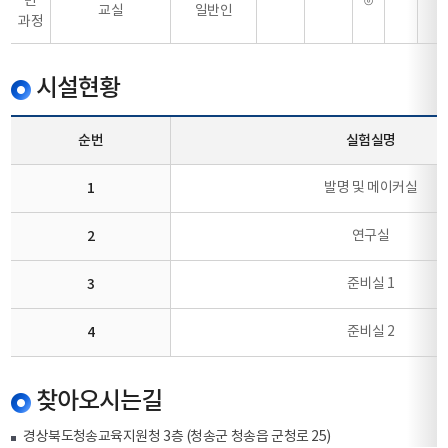
민
⊙
교실
일반인
과정
시설현황
순번
실험실명
1
발명 및 메이커실
2
연구실
3
준비실 1
4
준비실 2
찾아오시는길
경상북도청송교육지원청 3층 (청송군 청송읍 군청로 25)