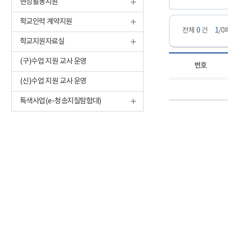
현장활동지원
학교인력 계약지원
전체
0
건
1
/
학교지원자료실
(구)수업 지원 교사 운영
번호
(신)수업 지원 교사 운영
특색사업(e-청송지질탐험대)