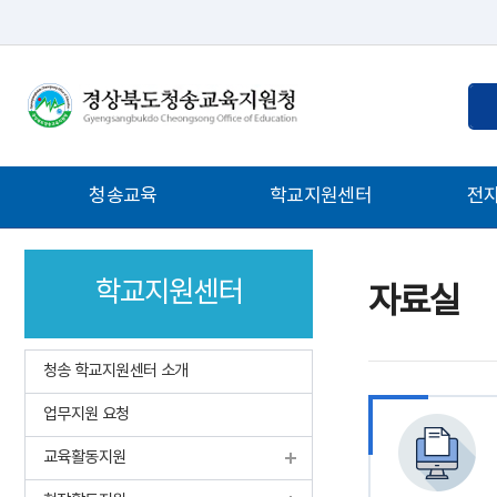
통
검
합
색
검
어
색
입
주
청송교육
학교지원센터
전
력
메
뉴
학교지원센터
자료실
청송 학교지원센터 소개
업무지원 요청
교육활동지원