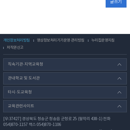
글쓰기
개인정보처리방침
영상정보처리기기운영·관리방침
누리집운영지침
저작권신고
직속기관·지역교육청
관내학교 및 도서관
타시·도교육청
교육관련사이트
[우:37427] 경상북도 청송군 청송읍 군청로 25 (월막리 438-1)
전화
054)870-1157
팩스
054)870-1106