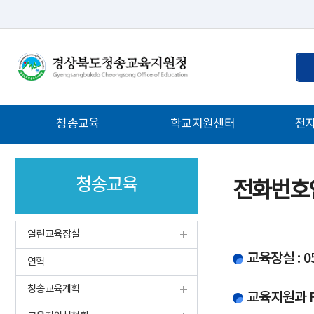
통
검
합
색
검
어
색
입
주
청송교육
학교지원센터
전
력
메
뉴
청송교육
전화번호
열린교육장실
교육장실 : 05
연혁
청송교육계획
교육지원과 FAX