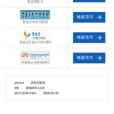
청송경찰서
바로가기
청송군보건의료원
바로가기
청송군드림스타트센터
바로가기
안동청소년문화센터
담당자
교육지원과
담당부서
정보
054)870-1125
전화
2026-01-02
담당자 업데이트일자