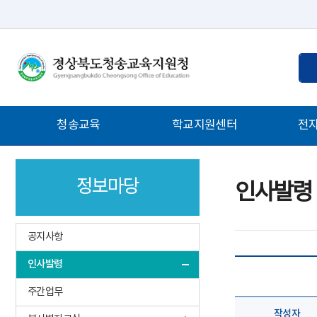
통
검
합
색
검
어
색
입
주
청송교육
학교지원센터
전
력
메
뉴
정보마당
인사발령
공지사항
인사발령
주간업무
작성자