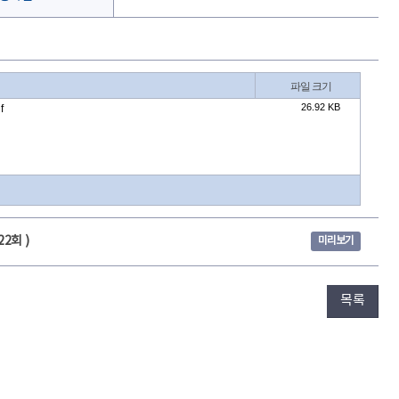
22회 )
미리보기
목록