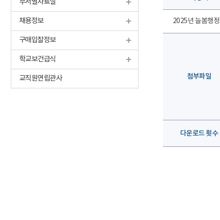
부서별자료실
채용정보
2025년 늘봄행
구매입찰정보
학교보건급식
첨부파일
교직원연립관사
다운로드 횟수