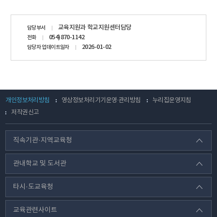
담당자
교육지원과 학교지원센터담당
담당부서
정보
054)870-1142
전화
2026-01-02
담당자 업데이트일자
개인정보처리방침
영상정보처리기기운영·관리방침
누리집운영지침
저작권신고
직속기관·지역교육청
관내학교 및 도서관
타시·도교육청
교육관련사이트