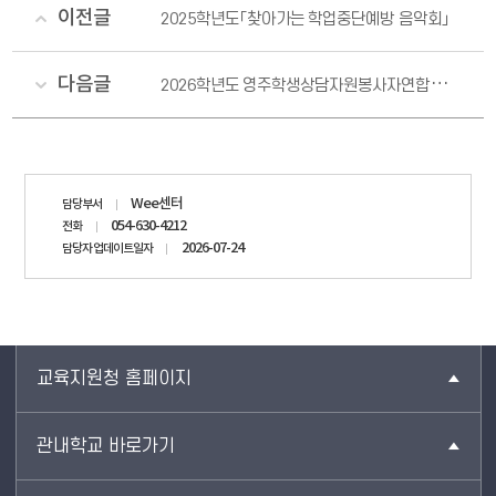
이전글
2025학년도「찾아가는 학업중단예방 음악회」
다음글
2026학년도 영주학생상담자원봉사자연합회 신입 회원 오리엔테이션
담당자
Wee센터
담당부서
정보
054-630-4212
전화
2026-07-24
담당자 업데이트일자
교육지원청 홈페이지
관내학교 바로가기