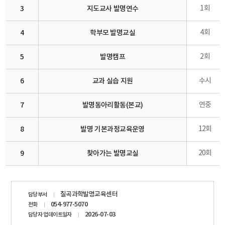
3
지도교사 발명연수
1회
4
학부모 발명교실
4회
5
발명캠프
2회
6
교과 실습 지원
수시
7
발명동아리활동(본교)
연중
8
발명 기본과정교육운영
12회
9
찾아가는 발명교실
20회
담당자
칠곡과학발명교육센터
담당부서
정보
054-977-5070
전화
2026-07-03
담당자 업데이트일자