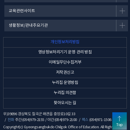
교육관련사이트
생활정보/관내주요기관
개인정보처리방침
영상정보처리기기 운영·관리 방침
이메일무단수집거부
저작권신고
누리집 운영방침
누리집 의견함
찾아오시는 길
우)39896 경상북도 칠곡군 왜관읍 중앙로10길 33
전화
주간:(054)979-2155 / 야간:(054)979-2100
팩스
(054)971-1506
Top
Copyright(c) Gyeongsangbukdo Chilgok Office of Education. All Rights