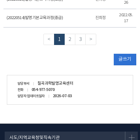
26
2022.05.
(20220514)발명기본교육과정(중급)
진희정
17
<
1
2
3
>
글쓰기
담당자
칠곡과학발명교육센터
담당부서
정보
054-977-5070
전화
2026-07-03
담당자 업데이트일자
시도/지역교육청및직속기관