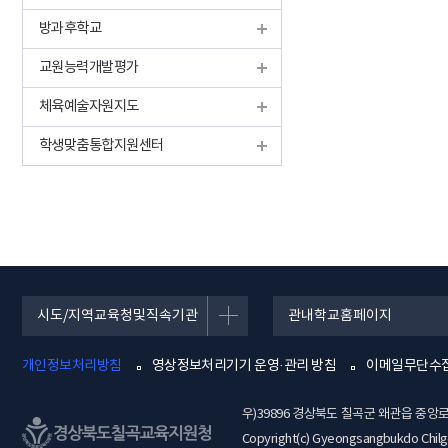
방과후학교
교원능력개발평가
체육예술자원지도
학생맞춤통합지원센터
시도/지역교육청및직속기관
관내학교홈페이지
개인정보처리방침
영상정보처리기기 운영·관리 방침
이메일무단수
우)39896 경상북도 칠곡군 왜관읍 중앙로
Copyright(c) Gyeongsangbukdo Chilgok