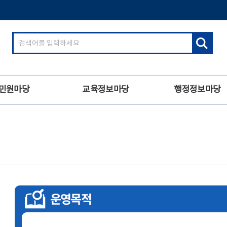
검
색
어
입
력
민원마당
교육정보마당
행정정보마당