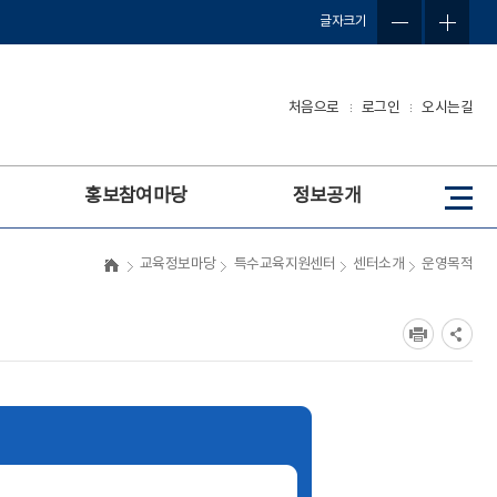
글자크기
처음으로
로그인
오시는길
홍보참여마당
정보공개
사
이
트
교육정보마당
특수교육지원센터
센터소개
운영목적
맵