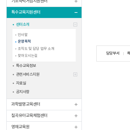
기초학력거점지원센터
특수교육지원센터
센터소개
인사말
운영목적
담당자
조직도 및 담당 업무 소개
담당부서
정보
찾아오시는길
특수교육정보
관련서비스지원
자료실
공지사항
과학발명교육센터
칠곡유아교육체험센터
영재교육원