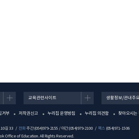
교육관련사이트
생활정보/관내주
집거부
저작권신고
누리집 운영방침
누리집 의견함
찾아오시는 
10길 33
전화
주간:(054)979-2155 / 야간:(054)979-2100
팩스
(054)971-1506
 Office of Education. All Rights Reserved.